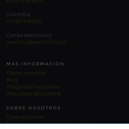
+52 55 4161 6003
Colombia
+57 601 9181334
Correo electrónico
veviclinic@veviclinic.com
MÁS INFORMACIÓN
Planes y precios
Blog
Preguntas frecuentes
Requisitos del sistema
SOBRE NOSOTROS
Quiénes somos
Términos y condiciones del servicio