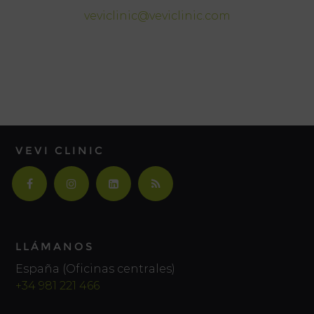
veviclinic@veviclinic.com
VEVI CLINIC
LLÁMANOS
España (Oficinas centrales)
+34 981 221 466