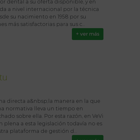
 dental a su oferta disponible, y en
a a nivel internacional por la técnica
esde su nacimiento en 1958 por su
s más satisfactorias para sus c...
+ ver más
tu
rma directa a&nbsp;la manera en la que
cha normativa lleva un tiempo en
ado sobre ella. Por esta razón, en VeVi
 plena a esta legislación todavía no es
stra plataforma de gestión d...