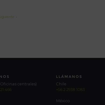
Siguiente →
NOS
LLÁMANOS
Oficinas centrales)
Chile
221 466
+56 2 2938 1083
México