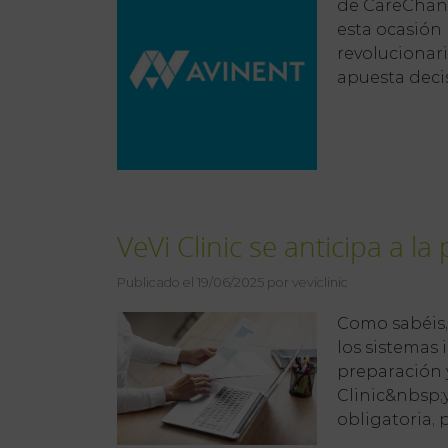
de CareChann
esta ocasión 
revolucionar
apuesta decis
VeVi Clinic se anticipa a l
Publicado el 19/06/2025 por veviclinic
Como sabéis,
los sistemas 
preparación 
Clinic&nbsp;y
obligatoria, 