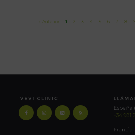
← Anterior
1
2
3
4
5
6
7
8
VEVI CLINIC
LLÁMA
España (
+34 981 
Francia