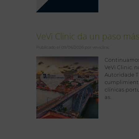
VeVi Clinic da un paso más
Publicado el 09/06/2026 por veviclinic
Continuamos 
VeVi Clinic, 
Autoridade Tr
cumplimiento 
clínicas port
as...