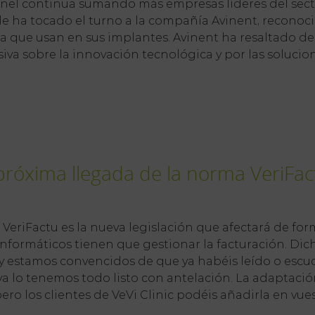
el continua sumando más empresas líderes del sector
le ha tocado el turno a la compañía Avinent, reconocid
ia que usan en sus implantes. Avinent ha resaltado d
iva sobre la innovación tecnológica y por las solucione
a próxima llegada de la norma VeriFac
 VeriFactu es la nueva legislación que afectará de fo
informáticos tienen que gestionar la facturación. Di
y estamos convencidos de que ya habéis leído o escuch
a lo tenemos todo listo con antelación. La adaptación
pero los clientes de VeVi Clinic podéis añadirla en vue