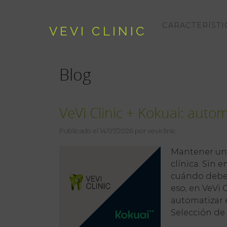
CARACTERÍSTI
VEVI CLINIC
Blog
VeVi Clinic + Kokuai: auto
Publicado el 14/07/2026 por veviclinic
Mantener una
clínica. Sin 
cuándo deben
eso, en VeVi
automatizar 
Selección de la