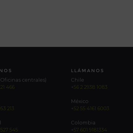
NOS
LLÁMANOS
Oficinas centrales)
Chile
221 466
+56 2 2938 1083
México
053 213
+52 55 4161 6003
l
Colombia
 527 545
+57 601 9181334