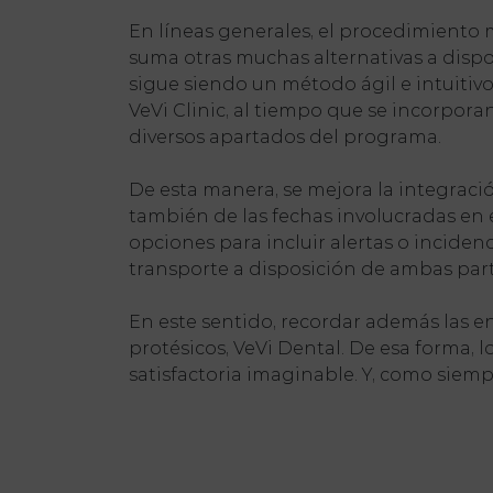
En líneas generales, el procedimiento 
suma otras muchas alternativas a disposi
sigue siendo un método ágil e intuitivo
VeVi Clinic, al tiempo que se incorpor
diversos apartados del programa.
De esta manera, se mejora la integració
también de las fechas involucradas en 
opciones para incluir alertas o inciden
transporte a disposición de ambas part
En este sentido, recordar además las en
protésicos, VeVi Dental. De esa forma,
satisfactoria imaginable. Y, como siem