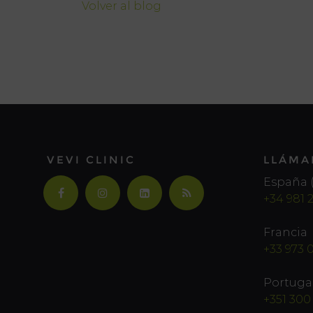
Volver al blog
VEVI CLINIC
LLÁMA
España (
+34 981 
Francia
+33 973 
Portuga
+351 300