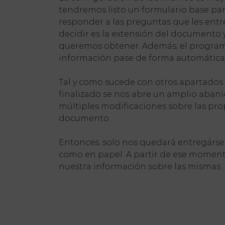
tendremos listo un formulario base pa
responder a las preguntas que les en
decidir es la extensión del documento 
queremos obtener. Además, el program
información pase de forma automática a
Tal y como sucede con otros apartados d
finalizado se nos abre un amplio abani
múltiples modificaciones sobre las prop
documento.
Entonces, solo nos quedará entregárselo
como en papel. A partir de ese moment
nuestra información sobre las mismas.