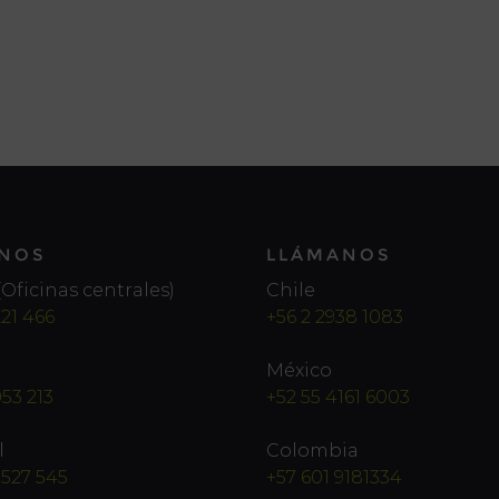
NOS
LLÁMANOS
Oficinas centrales)
Chile
221 466
+56 2 2938 1083
México
053 213
+52 55 4161 6003
l
Colombia
 527 545
+57 601 9181334